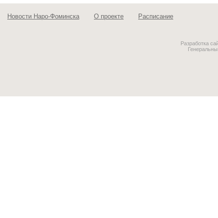
Новости Наро-Фоминска
О проекте
Расписание
Разработка са
Генеральны