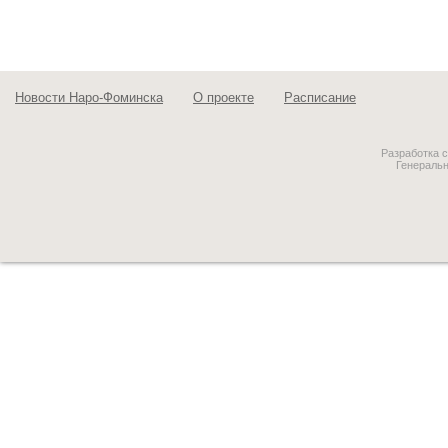
Новости Наро-Фоминска
О проекте
Расписание
Разработка 
Генераль