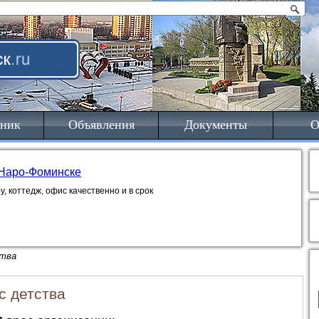
ник
Объявления
Документы
О
 Наро-Фоминске
, коттедж, офис качественно и в срок
ства
с детства